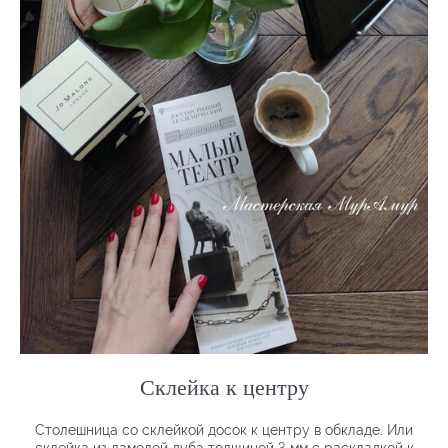
Склейка к центру
Столешница со склейкой досок к центру в обкладе. Или
3
склейка из ламелей дуба толщиной
мм с раскладкой к