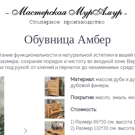
Обувница Амбер
етание функциональности и натуральной эстетики в ваше
размера, сохраняя порядок и чистоту во входной зоне. В
ых под рукой: от ключей и перчаток до незаменимых средст
Материал:
массив дуба и д
дубовой фанеры.
Покрытие:
масло, эмаль, мо
Стоимость:
1)
86*30
Размер
см, высота
2)
110*30
Размер
см, высот