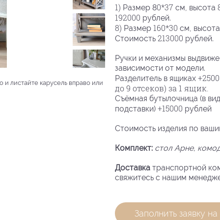
1)
0*37
Размер 8
см, высота
192000
рублей.
8)
160*30
Размер
см, высот
213000
Стоимость
рублей.
Ручки и механизмы выдвиже
зависимости от модели.
+2500
Разделитель в ящиках
о и листайте карусель вправо или
до 9 отсеков) за 1 ящик.
Съёмная бутылочница (в вид
+15000
подставки)
рублей
Стоимость изделия по ваши
Комплект:
стол Арне
, комо
Доставка
транспортной ком
свяжитесь с нашим менедже
Заполнить заявку на 