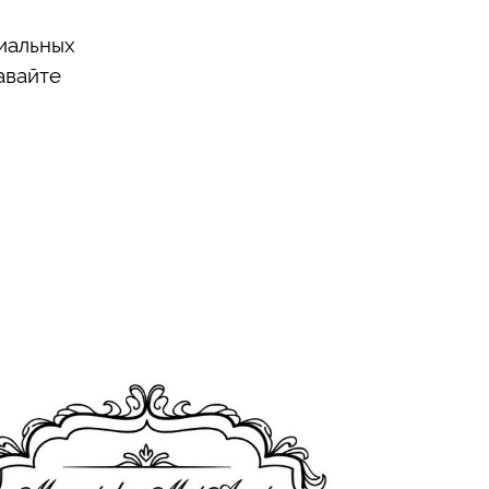
иальных
авайте